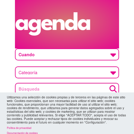
agenda
Cuando
Utilizamos una selección de cookies propias y de terceros en las páginas de este sitio
web: Cookies esenciales, que son necesarias para utilizar el sitio web; cookies
funcionales, que proporcionan una mayor facilidad de uso al utilizar el sitio web;
cookies de rendimiento, que utilizamos para generar datos agregados sobre el uso y
estadísticas del sitio web; y cookies de marketing, que se utilizan para mostrar
suscríbete a la
canal de telegram
contenido y publicidad relevantes. Si elige "ACEPTAR TODO", acepta el uso de todas
agenda
las cookies. Puede aceptar y rechazar tipos de cookies individuales y revocar su
consentimiento para el futuro en cualquier momento en "Configuración".
> ver todos los eventos
Política de privacidad
Documentación de cookies