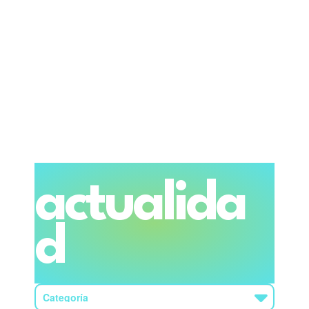
actualida
d