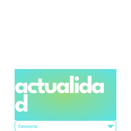
actualida
d