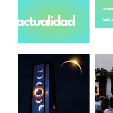
museo
actualidad
feria 