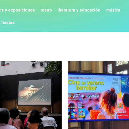
s y exposiciones
teatro
literatura y educación
música
y fiestas