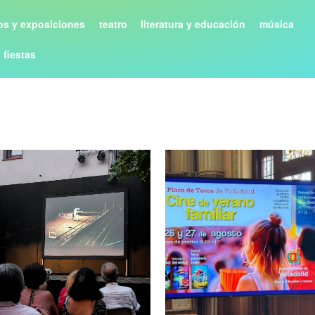
s y exposiciones
teatro
literatura y educación
música
y fiestas