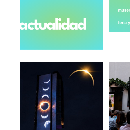
museo
actualidad
feria 