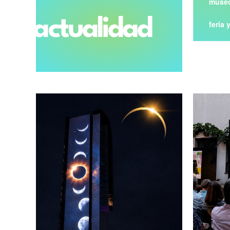
museo
actualidad
feria 