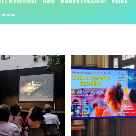
s y exposiciones
teatro
literatura y educación
música
y fiestas