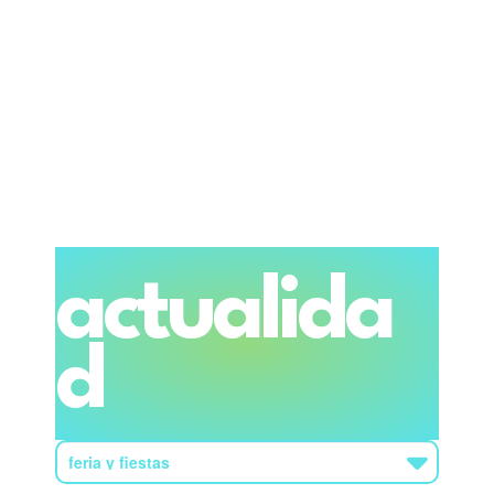
actualida
d