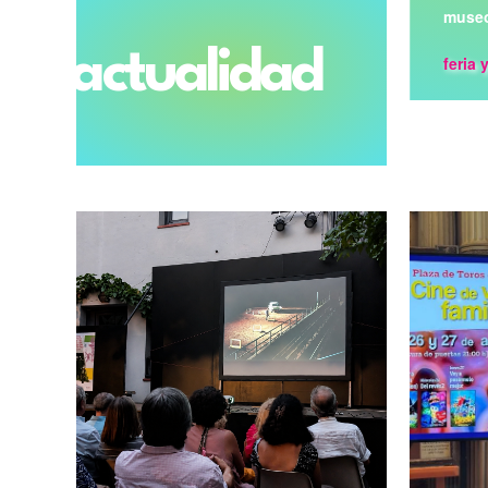
museo
actualidad
feria 