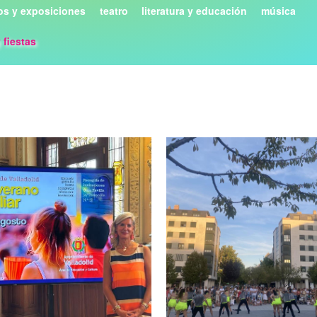
s y exposiciones
teatro
literatura y educación
música
y fiestas