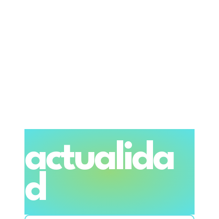
actualida
d