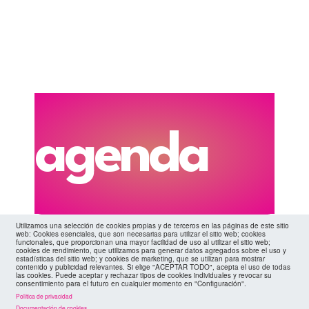
agenda
Cuando
Utilizamos una selección de cookies propias y de terceros en las páginas de este sitio
web: Cookies esenciales, que son necesarias para utilizar el sitio web; cookies
funcionales, que proporcionan una mayor facilidad de uso al utilizar el sitio web;
cookies de rendimiento, que utilizamos para generar datos agregados sobre el uso y
estadísticas del sitio web; y cookies de marketing, que se utilizan para mostrar
contenido y publicidad relevantes. Si elige "ACEPTAR TODO", acepta el uso de todas
las cookies. Puede aceptar y rechazar tipos de cookies individuales y revocar su
consentimiento para el futuro en cualquier momento en "Configuración".
Política de privacidad
Documentación de cookies