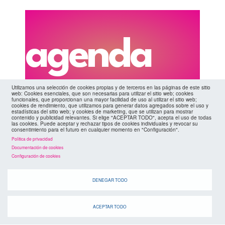
agenda
Utilizamos una selección de cookies propias y de terceros en las páginas de este sitio
web: Cookies esenciales, que son necesarias para utilizar el sitio web; cookies
funcionales, que proporcionan una mayor facilidad de uso al utilizar el sitio web;
cookies de rendimiento, que utilizamos para generar datos agregados sobre el uso y
Cuando
estadísticas del sitio web; y cookies de marketing, que se utilizan para mostrar
contenido y publicidad relevantes. Si elige "ACEPTAR TODO", acepta el uso de todas
las cookies. Puede aceptar y rechazar tipos de cookies individuales y revocar su
consentimiento para el futuro en cualquier momento en "Configuración".
Política de privacidad
Documentación de cookies
Configuración de cookies
DENEGAR TODO
suscríbete a la
ACEPTAR TODO
canal de telegram
agenda