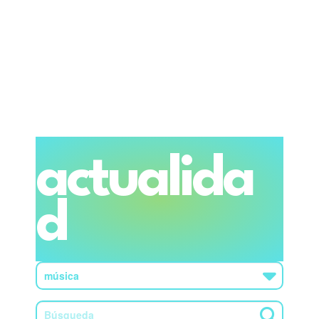
actualida
d