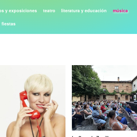
s y exposiciones
teatro
literatura y educación
música
y fiestas