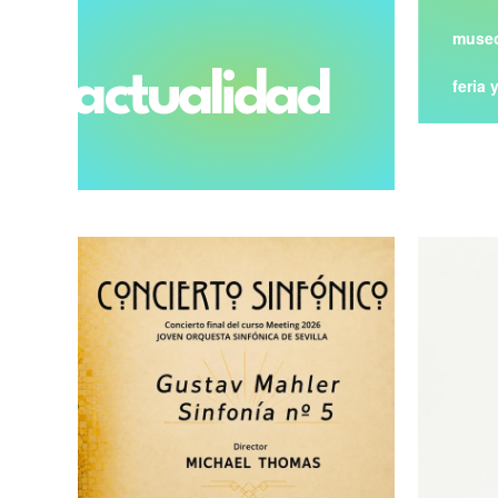
museo
actualidad
feria 