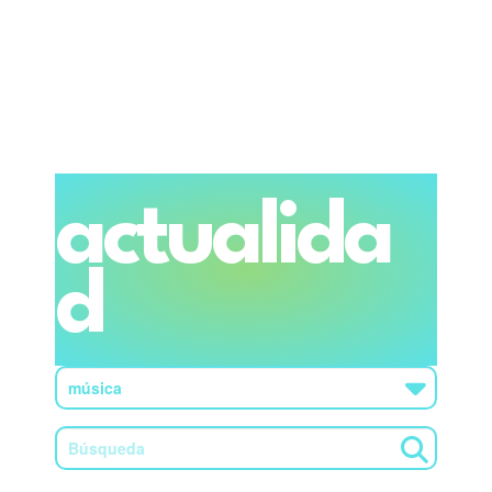
actualida
d