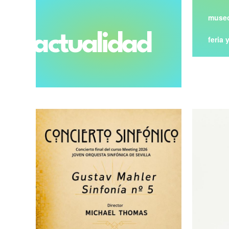
museo
actualidad
feria 