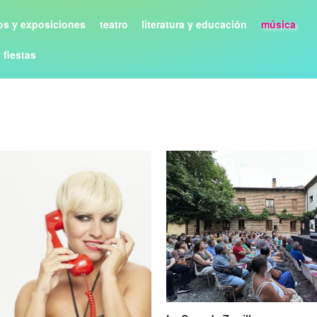
s y exposiciones
teatro
literatura y educación
música
y fiestas