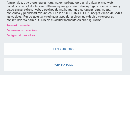
agenda
funcionales, que proporcionan una mayor facilidad de uso al utilizar el sitio web;
cookies de rendimiento, que utilizamos para generar datos agregados sobre el uso y
estadísticas del sitio web; y cookies de marketing, que se utilizan para mostrar
contenido y publicidad relevantes. Si elige "ACEPTAR TODO", acepta el uso de todas
las cookies. Puede aceptar y rechazar tipos de cookies individuales y revocar su
consentimiento para el futuro en cualquier momento en "Configuración".
Política de privacidad
Documentación de cookies
Configuración de cookies
Cuando
DENEGAR TODO
ACEPTAR TODO
suscríbete a la
canal de telegram
agenda
> ver todos los eventos