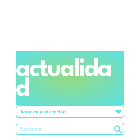
actualida
d