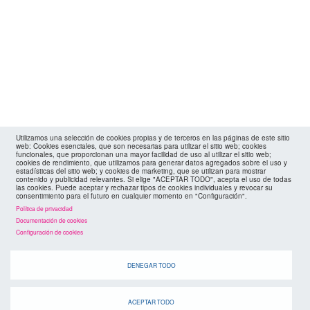
Utilizamos una selección de cookies propias y de terceros en las páginas de este sitio
web: Cookies esenciales, que son necesarias para utilizar el sitio web; cookies
funcionales, que proporcionan una mayor facilidad de uso al utilizar el sitio web;
cookies de rendimiento, que utilizamos para generar datos agregados sobre el uso y
estadísticas del sitio web; y cookies de marketing, que se utilizan para mostrar
contenido y publicidad relevantes. Si elige "ACEPTAR TODO", acepta el uso de todas
las cookies. Puede aceptar y rechazar tipos de cookies individuales y revocar su
agenda
consentimiento para el futuro en cualquier momento en "Configuración".
Política de privacidad
Documentación de cookies
Configuración de cookies
DENEGAR TODO
Cuando
ACEPTAR TODO