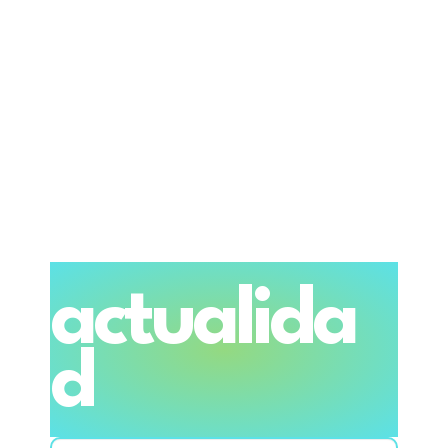
actualida
d