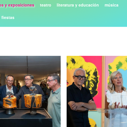
s y exposiciones
teatro
literatura y educación
música
y fiestas