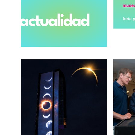
museo
actualidad
feria 