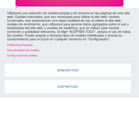
Cuando
Utilizamos una selección de cookies propias y de terceros en las páginas de este sitio
web: Cookies esenciales, que son necesarias para utilizar el sitio web; cookies
funcionales, que proporcionan una mayor facilidad de uso al utilizar el sitio web;
cookies de rendimiento, que utilizamos para generar datos agregados sobre el uso y
estadísticas del sitio web; y cookies de marketing, que se utilizan para mostrar
contenido y publicidad relevantes. Si elige "ACEPTAR TODO", acepta el uso de todas
las cookies. Puede aceptar y rechazar tipos de cookies individuales y revocar su
consentimiento para el futuro en cualquier momento en "Configuración".
Política de privacidad
Documentación de cookies
Configuración de cookies
DENEGAR TODO
suscríbete a la
canal de telegram
agenda
> ver todos los eventos
ACEPTAR TODO
07 AGO