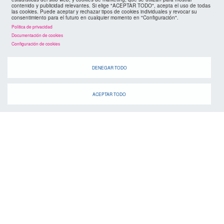
contenido y publicidad relevantes. Si elige "ACEPTAR TODO", acepta el uso de todas
las cookies. Puede aceptar y rechazar tipos de cookies individuales y revocar su
consentimiento para el futuro en cualquier momento en "Configuración".
Política de privacidad
Documentación de cookies
Cuando
Configuración de cookies
DENEGAR TODO
ACEPTAR TODO
suscríbete a la
canal de telegram
agenda
> ver todos los eventos
28 OCT
30 AGO