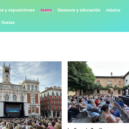
s y exposiciones
teatro
literatura y educación
música
y fiestas