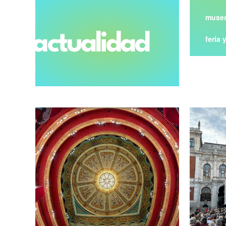
museo
actualidad
feria 