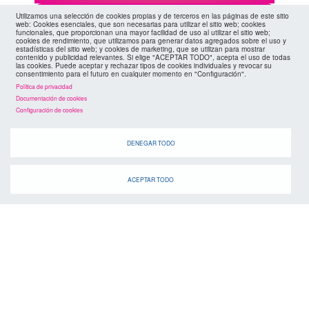
Cuando
Utilizamos una selección de cookies propias y de terceros en las páginas de este sitio
web: Cookies esenciales, que son necesarias para utilizar el sitio web; cookies
funcionales, que proporcionan una mayor facilidad de uso al utilizar el sitio web;
cookies de rendimiento, que utilizamos para generar datos agregados sobre el uso y
estadísticas del sitio web; y cookies de marketing, que se utilizan para mostrar
contenido y publicidad relevantes. Si elige "ACEPTAR TODO", acepta el uso de todas
las cookies. Puede aceptar y rechazar tipos de cookies individuales y revocar su
consentimiento para el futuro en cualquier momento en "Configuración".
Política de privacidad
Documentación de cookies
Configuración de cookies
DENEGAR TODO
suscríbete a la
canal de telegram
agenda
> ver todos los eventos
ACEPTAR TODO
07 AGO