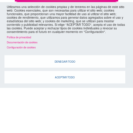
Cuando
Utilizamos una selección de cookies propias y de terceros en las páginas de este sitio
web: Cookies esenciales, que son necesarias para utilizar el sitio web; cookies
funcionales, que proporcionan una mayor facilidad de uso al utilizar el sitio web;
cookies de rendimiento, que utilizamos para generar datos agregados sobre el uso y
estadísticas del sitio web; y cookies de marketing, que se utilizan para mostrar
contenido y publicidad relevantes. Si elige "ACEPTAR TODO", acepta el uso de todas
las cookies. Puede aceptar y rechazar tipos de cookies individuales y revocar su
consentimiento para el futuro en cualquier momento en "Configuración".
Política de privacidad
Documentación de cookies
Configuración de cookies
DENEGAR TODO
suscríbete a la
canal de telegram
agenda
> ver todos los eventos
ACEPTAR TODO
07 AGO