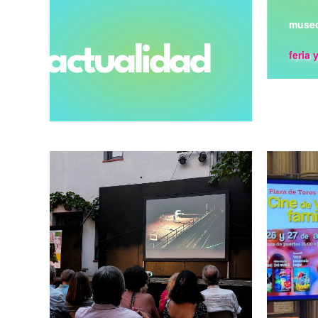
museo
actualidad
feria 