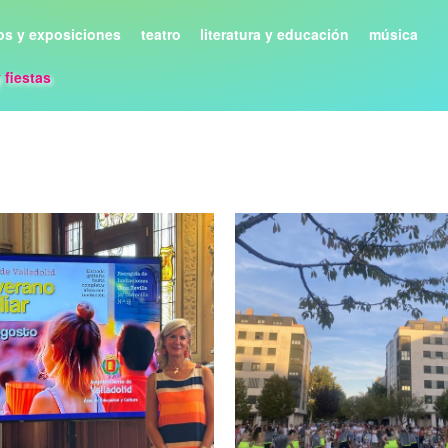
s y exposiciones
teatro
literatura y educación
música
y fiestas