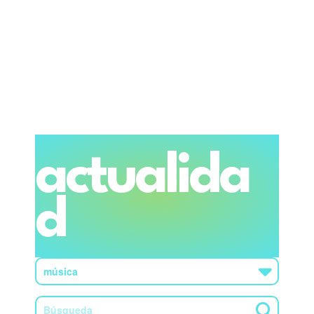
actualida
d