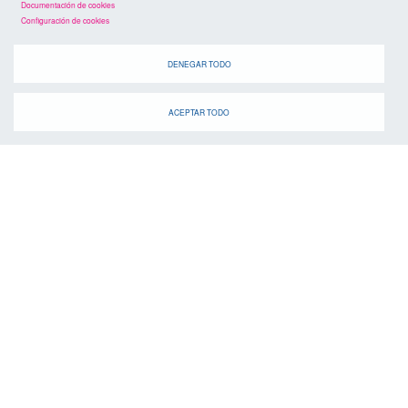
Documentación de cookies
Configuración de cookies
agenda
DENEGAR TODO
ACEPTAR TODO
Cuando
suscríbete a la
canal de telegram
agenda
> ver todos los eventos