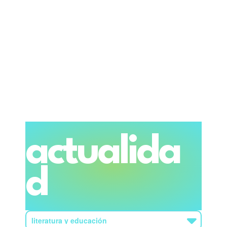
actualida
d