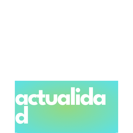
actualida
d