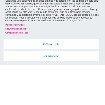
Utilizamos una selección de cookies propias y de terceros en las páginas de este sitio
web: Cookies esenciales, que son necesarias para utilizar el sitio web; cookies
funcionales, que proporcionan una mayor facilidad de uso al utilizar el sitio web;
cookies de rendimiento, que utilizamos para generar datos agregados sobre el uso y
estadísticas del sitio web; y cookies de marketing, que se utilizan para mostrar
contenido y publicidad relevantes. Si elige "ACEPTAR TODO", acepta el uso de todas
las cookies. Puede aceptar y rechazar tipos de cookies individuales y revocar su
consentimiento para el futuro en cualquier momento en "Configuración".
Política de privacidad
Documentación de cookies
Configuración de cookies
agenda
DENEGAR TODO
ACEPTAR TODO
Cuando