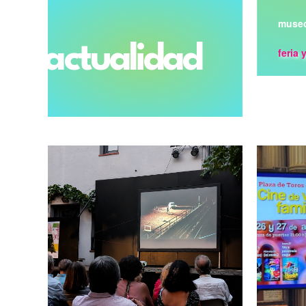
museo
actualidad
feria 