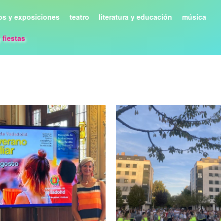
s y exposiciones
teatro
literatura y educación
música
y fiestas