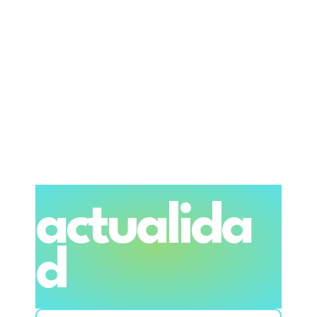
actualida
d